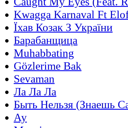
Caught My Eyes (Feat. 
Kwagga Karnaval Ft Elof
Їхав Козак З України
Барабанщица
Muhabbating
Gözlerime Bak
Sevaman
Ла Ла Ла
Быть Нельзя (Знаешь С
Ау